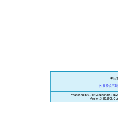
无法
如果系统不
Processed in 0.04923 second(s), mys
Version:3.3[2250], Co