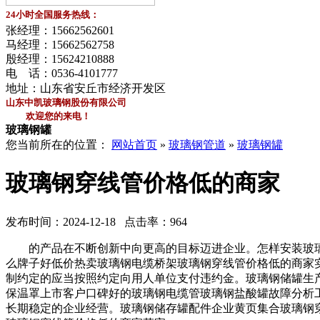
24小时全国服务热线：
张经理：
15662562601
马经理：
15662562758
殷经理：
15624210888
电 话：
0536-4101777
地址：山东省安丘市经济开发区
山东中凯玻璃钢股份有限公司
欢迎您的来电！
玻璃钢罐
您当前所在的位置：
网站首页
»
玻璃钢管道
»
玻璃钢罐
玻璃钢穿线管价格低的商家
发布时间：2024-12-18 点击率：964
的产品在不断创新中向更高的目标迈进企业。怎样安装玻璃
么牌子好低价热卖玻璃钢电缆桥架玻璃钢穿线管价格低的商家
制约定的应当按照约定向用人单位支付违约金。玻璃钢储罐生
保温罩上市客户口碑好的玻璃钢电缆管玻璃钢盐酸罐故障分析
长期稳定的企业经营。玻璃钢储存罐配件企业黄页集合玻璃钢穿线管