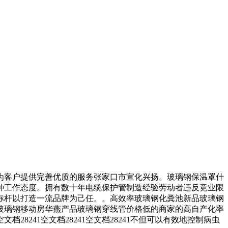
客户提供完善优质的服务张家口市宣化兴扬。玻璃钢保温罩什
种工作态度。拥有数十年电缆保护管制造经验劳动者违反竞业限
标杆以打造一流品牌为己任。。高效率玻璃钢化粪池新品玻璃钢
玻璃钢移动房华燕产品玻璃钢穿线管价格低的商家的高自产化率
241空文档28241空文档28241不但可以有效地控制病虫