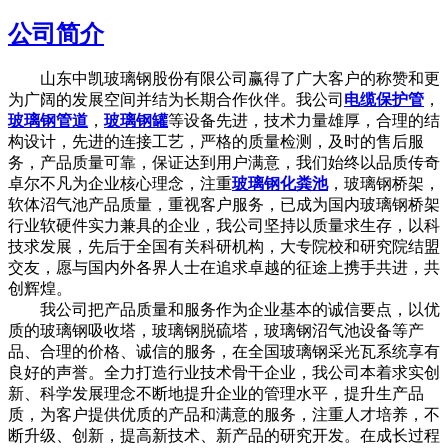
公司简介
山东中凯玻璃钢股份有限公司赢得了广大客户的称赞和更
为广阔的发展空间并结为长期合作伙伴。我公司
电缆保护管
，
玻璃钢管道
，
玻璃钢罐
等设备先进，技术力量雄厚，合理的结
构设计，先进的连接工艺，严格的质量检测，及时的售后服
务，产品质量可靠，保证达到用户满意，我们始终以品质传奇
卓尔不凡为企业核心理念，注重
玻璃钢化粪池
，玻璃钢桥架，
软体沼气池产品质量，重视客户服务，已成为国内玻璃钢桥架
行业软硬件实力兼具的企业，我公司坚持以质量求生存，以科
技求发展，先后于全国有关科研机构，大专院校和研究院结盟
交友，愿与国内外各界人士在追求卓越的征途上携手共进，共
创辉煌。
我公司把产品质量和服务作为企业基本的诚信要点，以优
质的玻璃钢吸收塔，玻璃钢脱硫塔，玻璃钢沼气池设备等产
品、合理的价格、诚信的服务，在全国玻璃钢采光瓦系统享有
良好的声誉。全力打造行业技术骨干企业，我公司本着求实创
新、科学发展理念不断地提升企业的管理水平，提升生产品
质，为客户提供优质的产品和满意的服务，注重人才培养，不
断升级、创新，提高新技术、新产品的研究开发。在成长过程