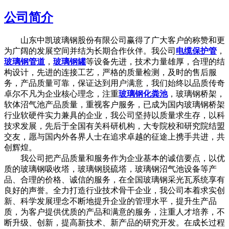
公司简介
山东中凯玻璃钢股份有限公司赢得了广大客户的称赞和更
为广阔的发展空间并结为长期合作伙伴。我公司
电缆保护管
，
玻璃钢管道
，
玻璃钢罐
等设备先进，技术力量雄厚，合理的结
构设计，先进的连接工艺，严格的质量检测，及时的售后服
务，产品质量可靠，保证达到用户满意，我们始终以品质传奇
卓尔不凡为企业核心理念，注重
玻璃钢化粪池
，玻璃钢桥架，
软体沼气池产品质量，重视客户服务，已成为国内玻璃钢桥架
行业软硬件实力兼具的企业，我公司坚持以质量求生存，以科
技求发展，先后于全国有关科研机构，大专院校和研究院结盟
交友，愿与国内外各界人士在追求卓越的征途上携手共进，共
创辉煌。
我公司把产品质量和服务作为企业基本的诚信要点，以优
质的玻璃钢吸收塔，玻璃钢脱硫塔，玻璃钢沼气池设备等产
品、合理的价格、诚信的服务，在全国玻璃钢采光瓦系统享有
良好的声誉。全力打造行业技术骨干企业，我公司本着求实创
新、科学发展理念不断地提升企业的管理水平，提升生产品
质，为客户提供优质的产品和满意的服务，注重人才培养，不
断升级、创新，提高新技术、新产品的研究开发。在成长过程